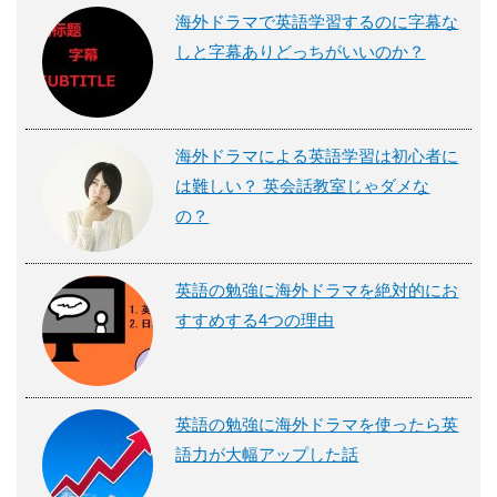
海外ドラマで英語学習するのに字幕な
しと字幕ありどっちがいいのか？
海外ドラマによる英語学習は初心者に
は難しい？ 英会話教室じゃダメな
の？
英語の勉強に海外ドラマを絶対的にお
すすめする4つの理由
英語の勉強に海外ドラマを使ったら英
語力が大幅アップした話